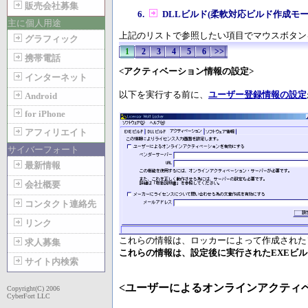
販売会社募集
DLLビルド(柔軟対応ビルド作成モ
主に個人用途
上記のリストで参照したい項目でマウスボタン
グラフィック
1
2
3
4
5
6
>>
携帯電話
<アクティベーション情報の設定>
インターネット
以下を実行する前に、
ユーザー登録情報の設定
Android
for iPhone
アフィリエイト
サイバーフォート
最新情報
会社概要
コンタクト連絡先
リンク
これらの情報は、ロッカーによって作成された
求人募集
これらの情報は、設定後に実行されたEXEビル
サイト内検索
<ユーザーによるオンラインアクティ
Copyright(C) 2006
CyberFort LLC