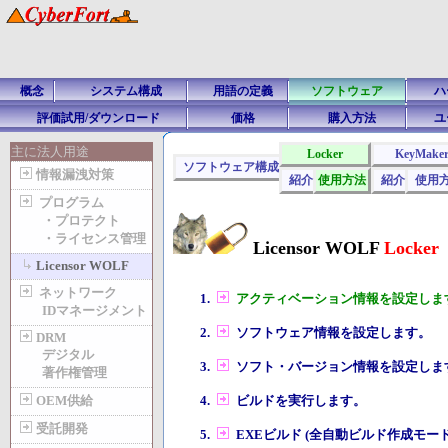
概念
システム構成
用語の定義
ソフトウェア
ハ
評価試用/ダウンロード
価格
購入方法
ユ
主に法人用途
Locker
KeyMake
ソフトウェア構成
情報漏洩対策
紹介
使用方法
紹介
使用
プログラム
・プロテクト
・ライセンス管理
Licensor WOLF
Locker
Licensor WOLF
ネットワーク
アクティベーション情報を設定しま
IDマネージメント
ソフトウェア情報を設定します。
DRM
デジタル
ソフト・バージョン情報を設定しま
著作権管理
OEM供給
ビルドを実行します。
受託開発
EXEビルド (全自動ビルド作成モー