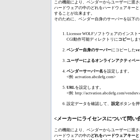
この機能により、ベンダーからユーザーに渡さ
ハードウェアの中のどれをハードウェアキーと
することが出来ます。
そのために、ベンダー自身のサーバーを以下の
Licensor WOLFソフトウェアのイ
CGI動作可能ディレクトリに
コピー
しま
ベンダー自身のサーバー
にコピーした
ve
ユーザーによるオンラインアクティベー
ベンダーサーバー名
を設定します。
<例: actvation.abcdefg.com>
URL
を設定します。
<例: http://actvation.abcdefg.com/vendsrv.
設定データを確認して、
設定
ボタンを押
<メーカーにライセンスについて問い
この機能により、ベンダーからユーザーに渡さ
ハードウェアの中の
どれをハードウェアキーと