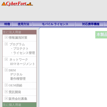
特徴
使用方法
モバイル ライセンス
対応携帯機種
主に法人用途
本製
情報漏洩対策
プログラム
・プロテクト
・ライセンス管理
ネットワーク
IDマネージメント
DRM
デジタル
著作権管理
OEM供給
受託開発
販売会社募集
主に個人用途