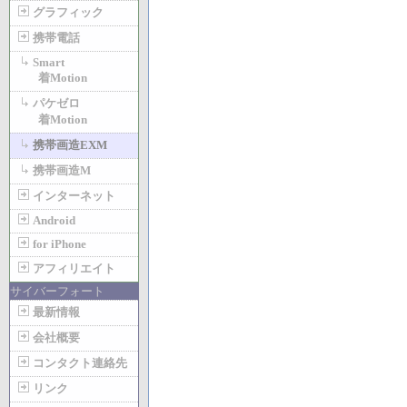
グラフィック
携帯電話
Smart
着Motion
パケゼロ
着Motion
携帯画造EXM
携帯画造M
インターネット
Android
for iPhone
アフィリエイト
サイバーフォート
最新情報
会社概要
コンタクト連絡先
リンク