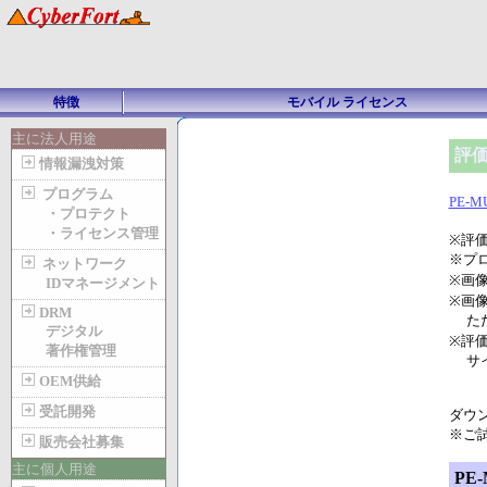
特徴
モバイル ライセンス
主に法人用途
評価
情報漏洩対策
プログラム
PE-M
・プロテクト
・ライセンス管理
※評
※プロ
ネットワーク
※画
IDマネージメント
※画
DRM
ただ
デジタル
※評
著作権管理
サイ
OEM供給
受託開発
ダウ
※ご
販売会社募集
主に個人用途
PE