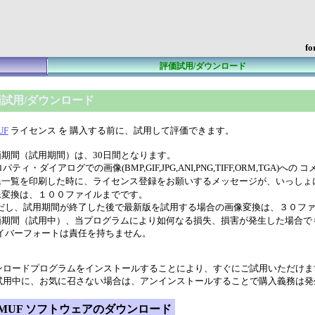
fo
評価試用/ダウンロード
試用/ダウンロード
UF
ライセンス を 購入する前に、試用して評価できます。
価期間（試用期間）は、30日間となります。
パティ・ダイアログでの画像(BMP,GIF,JPG,ANI,PNG,TIFF,ORM,TGA
像一覧を印刷した時に、ライセンス登録をお願いするメッセージが、いっしょ
像変換は、１００ファイルまでです。
し、試用期間が終了した後で最新版を試用する場合の画像変換は、３０ファ
価期間（試用中）、当プログラムにより如何なる損失、損害が発生した場合で
バーフォートは責任を持ちません。
ンロードプログラムをインストールすることにより、すぐにご試用いただけま
試用中に、お気に召さない場合は、アンインストールすることで購入義務は発
-MUF ソフトウェアのダウンロード