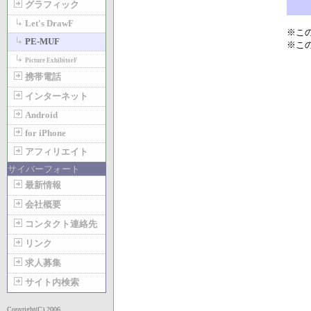
グラフィック
Let's DrawF
※こ
PE-MUF
※こ
Picture ExhibitorF
携帯電話
インターネット
Android
for iPhone
アフィリエイト
サイバーフォート
最新情報
会社概要
コンタクト連絡先
リンク
求人募集
サイト内検索
Copyright(C) 2006