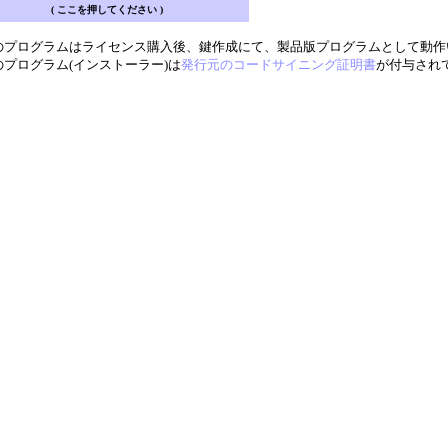
( ここを押してください )
のプログラムはライセンス購入後、鍵作成にて、製品版プログラムとして動作
のプログラム(インストーラー)は
発行元のコードサイニング証明書
が付与され