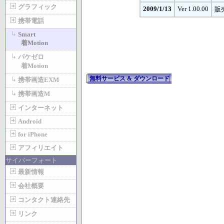
グラフィック
2009/1/13
Ver 1.00.00
販
携帯電話
Smart
着Motion
パケゼロ
着Motion
無料サービス & ダウンロード
携帯画造EXM
携帯画造M
インターネット
Android
for iPhone
アフィリエイト
サイバーフォート
最新情報
会社概要
コンタクト連絡先
リンク