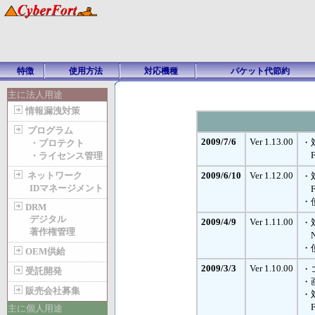
特徴
使用方法
対応機種
パケット代節約
主に法人用途
情報漏洩対策
プログラム
2009/7/6
Ver 1.13.00
・
・プロテクト
F0
・ライセンス管理
ネットワーク
2009/6/10
Ver 1.12.00
・
IDマネージメント
F-
・
DRM
デジタル
2009/4/9
Ver 1.11.00
・
著作権管理
N-
・
OEM供給
2009/3/3
Ver 1.10.00
・
受託開発
・
販売会社募集
・
F-
主に個人用途