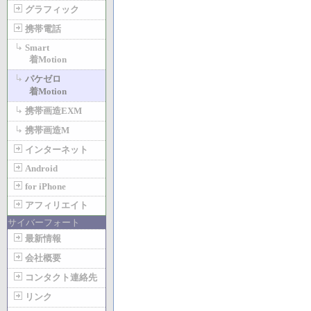
グラフィック
携帯電話
Smart
着Motion
パケゼロ
着Motion
携帯画造EXM
携帯画造M
インターネット
Android
for iPhone
アフィリエイト
サイバーフォート
最新情報
会社概要
コンタクト連絡先
リンク