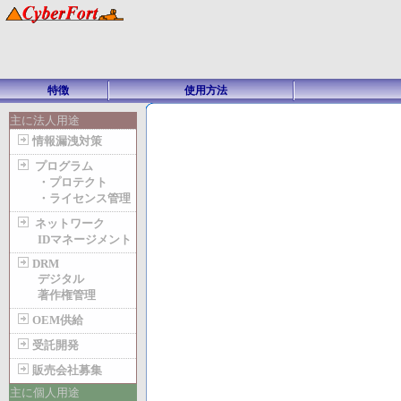
特徴
使用方法
主に法人用途
情報漏洩対策
プログラム
・プロテクト
・ライセンス管理
ネットワーク
IDマネージメント
DRM
デジタル
著作権管理
OEM供給
受託開発
販売会社募集
主に個人用途