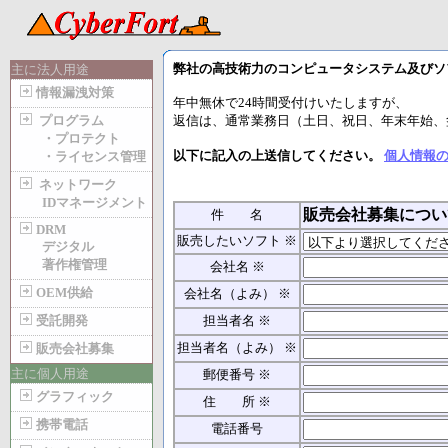
弊社の高技術力のコンピュータシステム及びソ
主に法人用途
情報漏洩対策
年中無休で24時間受付けいたしますが、
プログラム
返信は、通常業務日（土日、祝日、年末年始、盆休
・プロテクト
以下に記入の上送信してください。
個人情報
・ライセンス管理
ネットワーク
IDマネージメント
販売会社募集につい
件 名
DRM
販売したいソフト ※
デジタル
著作権管理
会社名 ※
OEM供給
会社名（よみ） ※
受託開発
担当者名 ※
担当者名（よみ） ※
販売会社募集
主に個人用途
郵便番号 ※
グラフィック
住 所 ※
携帯電話
電話番号