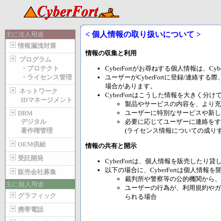
< 個人情報の取り扱いについて >
主に法人用途
情報漏洩対策
情報の収集と利用
プログラム
・プロテクト
CyberFortがお尋ねする個人情報は、
・ライセンス管理
ユーザーがCyberFortに登録/連絡す
場合があります。
ネットワーク
CyberFortはこうした情報を大きく
IDマネージメント
製品やサービスの内容を、より充
ユーザーに特別なサービスや新し
DRM
デジタル
必要に応じてユーザーに連絡をす
著作権管理
(ライセンス情報についての成り
OEM供給
情報の共有と開示
受託開発
CyberFortは、個人情報を販売した
以下の場合に、CyberFortは個人情報
販売会社募集
裁判所や警察等の公的機関から、
主に個人用途
ユーザーの行為が、利用規約やガイ
グラフィック
られる場合
携帯電話